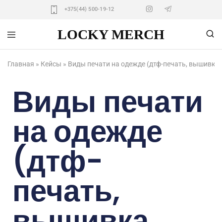
+375(44) 500-19-12
LOCKY MERCH
Locky
Изготовление
merch
корпоративного
мерча
Главная
»
Кейсы
»
Виды печати на одежде (дтф-печать, вышивка,
Виды печати
на одежде
(дтф-
печать,
вышивка,