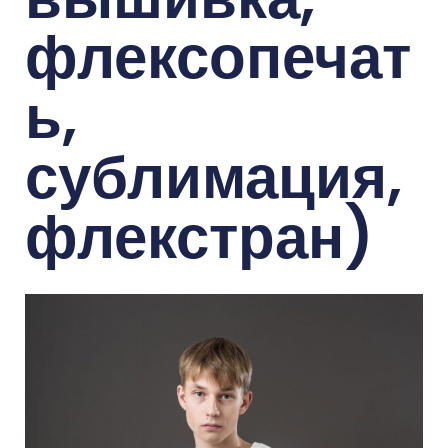
флексопечат
ь,
сублимация,
флекстран)